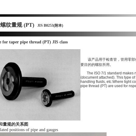
螺纹量规 (PT)
JIS B0253(附本)
 for taper pipe thread (PT) JIS class
该产品用于检查管，管用零部件
要目的的螺纹所用。
The ISO 7/1 standard makes no 
(document attached). This type of
handling fluids, etc.Where tight 
pipe thread (PT) are used for nspe
管和量规的关系图
ed positions of pipe and gauges