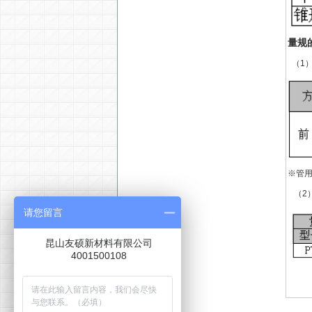
量规
（1
※管用
（2
请您留言
昆山友硕新材料有限公司
4001500108