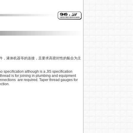
，液体机器等的连接，且要求高密封性的黏合为主
specification although is a JIS specification
 thread is for joining in plumbing and equipment
connections are required. Taper thread gauges for
ction.