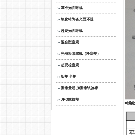
基准光面环规
氧化锆陶瓷光面环规
超硬光面环规
混合型塞规
光滑极限塞规（栓塞规）
超硬栓塞规
板规 卡规
圆锥量规 加圆锥试验棒
JPG螺纹规
■螺