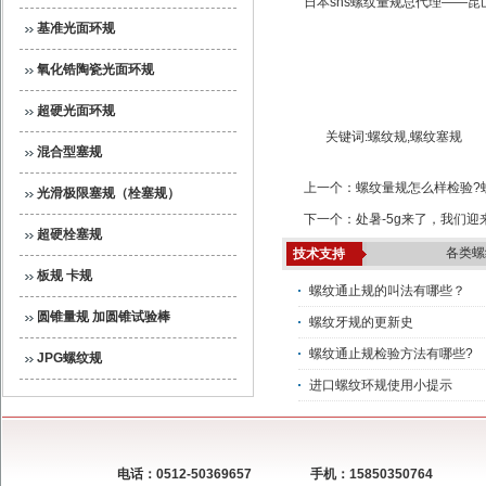
日本shs螺纹量规总代理——昆山友硕
基准光面环规
氧化锆陶瓷光面环规
超硬光面环规
关键词:
螺纹规
,
螺纹塞规
混合型塞规
上一个：
螺纹量规怎么样检验?
光滑极限塞规（栓塞规）
下一个：
处暑-5g来了，我们
超硬栓塞规
各类螺
技术支持
板规 卡规
螺纹通止规的叫法有哪些？
圆锥量规 加圆锥试验棒
螺纹牙规的更新史
螺纹通止规检验方法有哪些?
JPG螺纹规
进口螺纹环规使用小提示
电话：0512-50369657
手机：15850350764