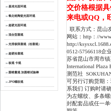
交价格根据具
基准光面环规
来电或QQ，
氧化锆陶瓷光面环规
超硬光面环规
联系方式：昆山
混合型塞规
网站：http：//www.s
http://ksysxcl.168
光滑极限塞规（栓塞规）
0512-57566118
企业
超硬栓塞规
苏省昆山市周市镇嘉裕
板规 卡规
International Plaza
圆锥量规 加圆锥试验棒
测范社 SOKUHA
可另行订购
货期：
JPG螺纹规
系我们
订购时请
为左螺纹、多条螺
封配套品或任一单
期等