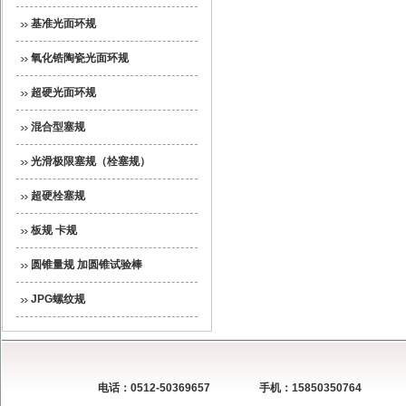
基准光面环规
氧化锆陶瓷光面环规
超硬光面环规
混合型塞规
光滑极限塞规（栓塞规）
超硬栓塞规
板规 卡规
圆锥量规 加圆锥试验棒
JPG螺纹规
电话：0512-50369657
手机：15850350764