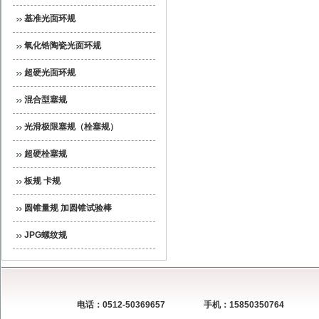
基准光面环规
氧化锆陶瓷光面环规
超硬光面环规
混合型塞规
光滑极限塞规（栓塞规）
超硬栓塞规
板规 卡规
圆锥量规 加圆锥试验棒
JPG螺纹规
电话：0512-50369657
手机：15850350764