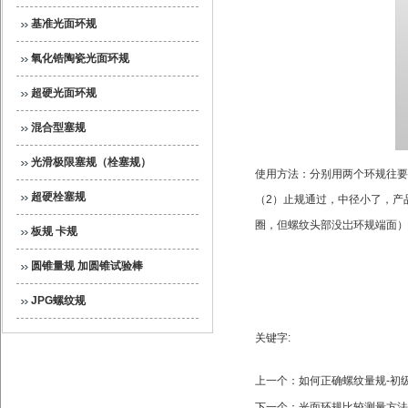
基准光面环规
氧化锆陶瓷光面环规
超硬光面环规
混合型塞规
光滑极限塞规（栓塞规）
使用方法：分别用两个环规往要
超硬栓塞规
（
2
）止规通过，中径小了，产
圈，但螺纹头部没岀环规端面）
板规 卡规
圆锥量规 加圆锥试验棒
JPG螺纹规
关键字:
上一个：
如何正确螺纹量规-初
下一个：
光面环规比较测量方法